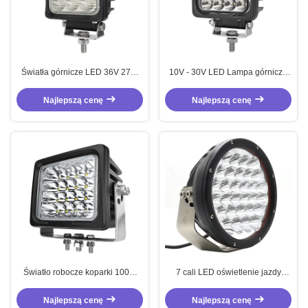
Światła górnicze LED 36V 27W
10V - 30V LED Lampa górnicza
Traktor Światła powodziowe LED
48W kwadratowa LED Światła
IP67 Komercyjne
robocze profesjonalne
Najlepszą cenę
Najlepszą cenę
Światło robocze koparki 100W
7 cali LED oświetlenie jazdy
IP67 LED Światła terenowe
okrągłe Jeep oświetlenie jazdy
128W Uniwersalne
Najlepszą cenę
Najlepszą cenę