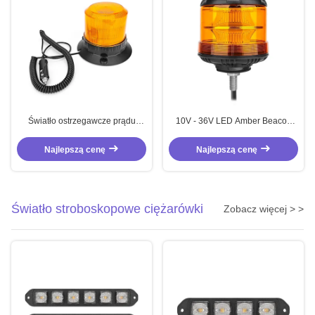
Światło ostrzegawcze prądu
10V - 36V LED Amber Beacon
prądu prądu prądu R10 R65
EMC Amber Beacon Light dla
wózków widłowych
Najlepszą cenę
Najlepszą cenę
Światło stroboskopowe ciężarówki
Zobacz więcej > >