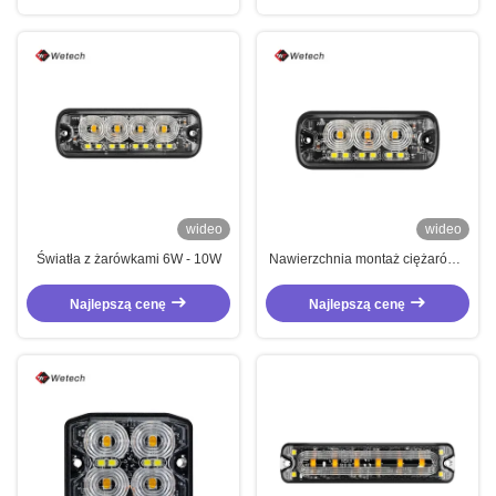
wideo
wideo
Światła z żarówkami 6W - 10W
Nawierzchnia montaż ciężarówki
światło strażkowe wodoodporne
światła LED dla pojazdów
Najlepszą cenę
Najlepszą cenę