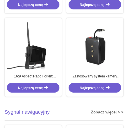
widłowych 7 cali Precyzja kamery
IP67 System monitorowania
Najlepszą cenę
Najlepszą cenę
widłowej
widoku tylnego 2412MHZ -
2484MHZ
16:9 Aspect Ratio Forklift
Zastosowany system kamery
Wireless Camera System z
bezprzewodowej do wózków
monitorowaniem w czasie
widłowych Universalny system
Najlepszą cenę
Najlepszą cenę
rzeczywistym i rejestracją jazdy
kamery dla ciągników 110V AC
220V AC
Sygnał nawigacyjny
Zobacz więcej > >