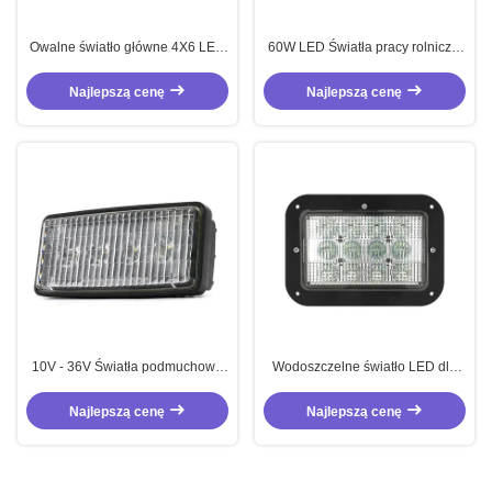
Owalne światło główne 4X6 LED
60W LED Światła pracy rolniczej
39W światła robocze LED dla
Biały reflektor ciągnika 10V - 36V
żurawi ciągnikowych terenowych
Najlepszą cenę
Najlepszą cenę
10V - 36V Światła podmuchowe
Wodoszczelne światło LED dla
20W Światła LED dla ciężarówek
ciężarówek 60W
Najlepszą cenę
Najlepszą cenę