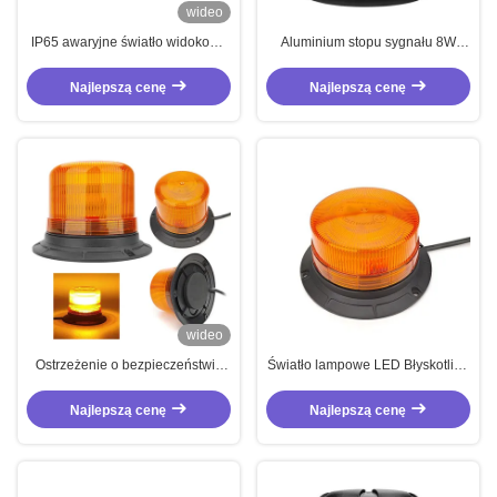
wideo
IP65 awaryjne światło widokowe
Aluminium stopu sygnału 8W
8W LED światło widokowe
ładowalny migoczący sygnał
Amber
Najlepszą cenę
Najlepszą cenę
wideo
Ostrzeżenie o bezpieczeństwie
Światło lampowe LED Błyskotliwy
Światła LED Światła lampowe
latarnia samochodowa
Światła samochodowe Akcesoria
Akcesoriusz ostrzegawczy
Najlepszą cenę
Najlepszą cenę
do ciągników widłowych
latarnia