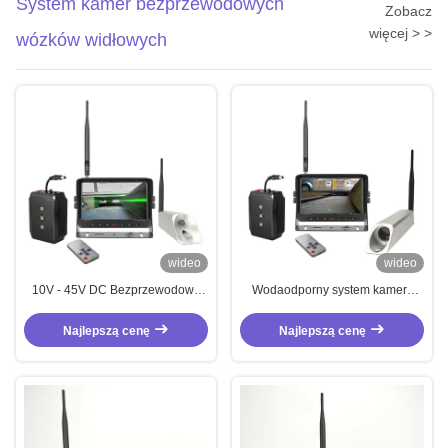
System kamer bezprzewodowych
Zobacz
więcej > >
wózków widłowych
wideo
wideo
10V - 45V DC Bezprzewodowe
Wodaodporny system kamery
systemy kamer dla wózków
tylnego widoku 10V - 45V kamera
widłowych
zapasowa wózka widłowego
Najlepszą cenę
Najlepszą cenę