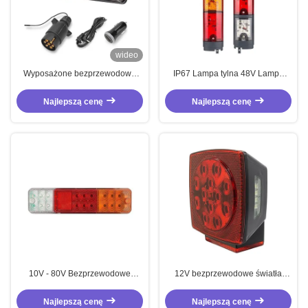
wideo
Wyposażone bezprzewodowe
IP67 Lampa tylna 48V Lampa
światła przyczepy 4,2 V
tylna dla wózka widłowego i
ciężarówki
Najlepszą cenę
Najlepszą cenę
10V - 80V Bezprzewodowe
12V bezprzewodowe światła
światła przyczepy Trzykolorowe
tylne przyczepy IP67
tylne światła przyczepy LED
Magnetyczne światła hamulcowe
Najlepszą cenę
Najlepszą cenę