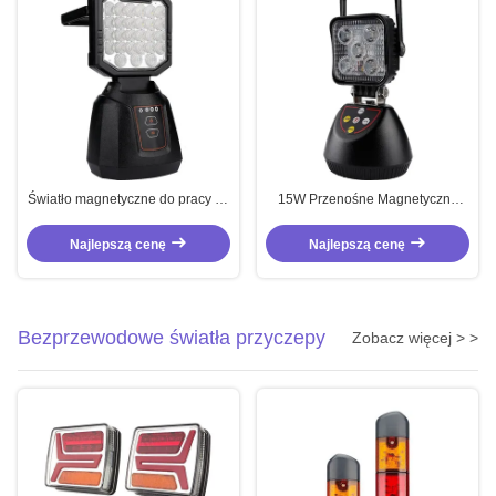
Światło magnetyczne do pracy na
15W Przenośne Magnetyczne
zewnątrz, przenośne
Światło Robocze 4 tryby
Magnetyczne Światło
Najlepszą cenę
Najlepszą cenę
kempingowe Wielofunkcyjne
Bezprzewodowe światła przyczepy
Zobacz więcej > >