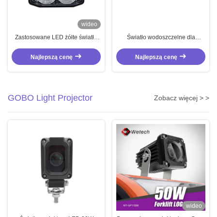
wideo
Zastosowane LED żółte światło
Światło wodoszczelne dla
12W nagłe światła dla
ciężarówek 18W LED Światła
ciężarówek
awaryjne dla pojazdów z funkcją
Najlepszą cenę
Najlepszą cenę
migającą
GOBO Light Projector
Zobacz więcej > >
wideo