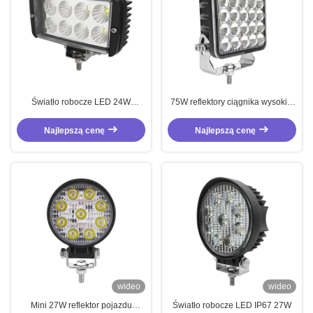
Światło robocze LED 24W
75W reflektory ciągnika wysokiej
Światło powodziowe 12-24V DC
jasności niebieski światło
Ciężarówki terenowe
robocze IP67 z aluminiowym
Najlepszą cenę
Najlepszą cenę
obudową
wideo
wideo
Mini 27W reflektor pojazdu
Światło robocze LED IP67 27W