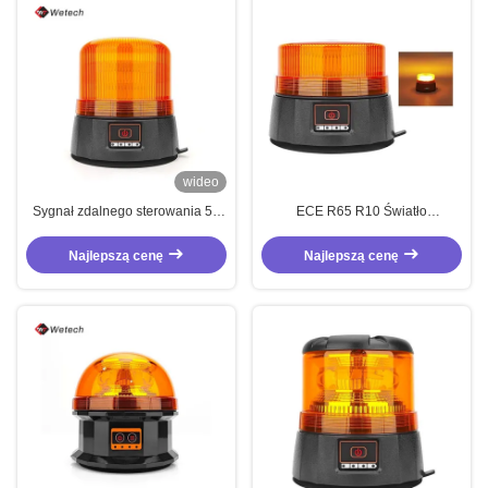
wideo
Sygnał zdalnego sterowania 5V
ECE R65 R10 Światło
Ludowy światłowiec LED
wielozadaniowe LED Traktor
Błyskowe lampy bursztynowe
Najlepszą cenę
Najlepszą cenę