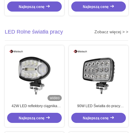
Projektor logo 600W
Najlepszą cenę
Najlepszą cenę
LED Rolne światła pracy
Zobacz więcej > >
wideo
42W LED reflektory ciągnika
90W LED Światła do pracy
wodoodporne LED światło
rolniczej Zamówione dla
robocze dostosowane z
samochodów LED Światło do
Najlepszą cenę
Najlepszą cenę
regulowaną podstawą obrotową
pracy IP67 Przyczepa
regulowana