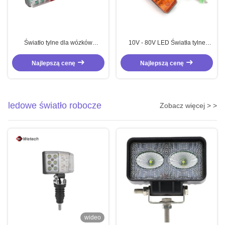
Światło tylne dla wózków
10V - 80V LED Światła tylne
widłowych IP67 10V - 80V
przyczepy Trzykolorowe światło
Światło tylne sygnałowe WT-T006
tylne wózka widłowego z
Najlepszą cenę
Najlepszą cenę
materiałami obiektywów PC
ledowe światło robocze
Zobacz więcej > >
wideo