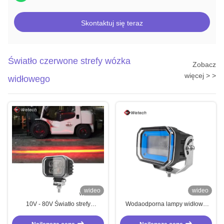
Skontaktuj się teraz
Światło czerwone strefy wózka
Zobacz
więcej > >
widłowego
wideo
wideo
10V - 80V Światło strefy
Wodaodporna lampy widłowe
czerwonej wózka widłowego
niebieskie światła
bezpieczeństwa lampy widłowe