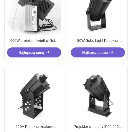
600W projektor świetlny Gobo
80W Gobo Light Projektor
Projektor LED Gobo IP65
wodoodporny Reklama Projektor
światło 5600lm
Najlepszą cenę
Najlepszą cenę
220V Projektor znaków
Projektor wirtualny IP65 240W
bezpieczeństwa IP65 Reklamy
Projektor Gobo 18000lm