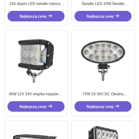
240 stopni LED światło robocze
Światło LED 20W Światło
54W LED światła pomocnicze
powodziowe dla motocykli SUV
wodoodporne
ATV traktor
Najlepszą cenę
Najlepszą cenę
36W 12V 24V wiązka napędowa
75W 10-36V DC Owalny
podwójnie kolorowa strona
Elektrociąg Wynoszący Węzły
lampka LED światło robocze
LED Światło robocze
Najlepszą cenę
Najlepszą cenę