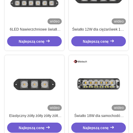
wideo
wideo
6LED Nawierzchniowe światła
Światło 12W dla ciężarówek 12V
nawigacyjne 18W LED Boczne
- 24V Cienkie światła LED dla
światła IP67
wózków widłowych o dużej mocy
Najlepszą cenę
Najlepszą cenę
wideo
wideo
Elastyczny żółty żółty żółty żółty
Światło 18W dla samochodów
żółty żółty żółty żółty żółty
ciężarowych Światło wysokiej
jasności LED Grille Światła IP67
Najlepszą cenę
Najlepszą cenę