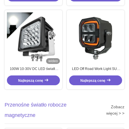
wideo
100W 10-30V DC LED światło
LED Off Road Work Light SUV
robocze z obudową z
Work Light Offroad Driving Light
odlewanego aluminium i 1 roczną
LED Motorcycle
Najlepszą cenę
Najlepszą cenę
gwarancją do użytku w przemyśle
ciężkim
Przenośne światło robocze
Zobacz
więcej > >
magnetyczne