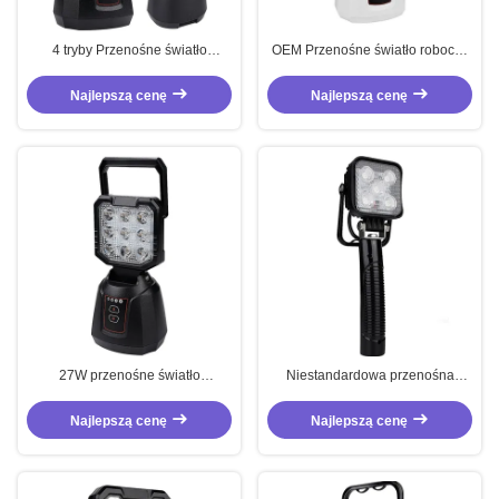
4 tryby Przenośne światło
OEM Przenośne światło robocze
robocze magnetyczne 10V - 24V
magnetyczne zewnętrzne światło
Przenośne światło LED
awaryjne LED do ładowania
Najlepszą cenę
Najlepszą cenę
ponownego 15W
27W przenośne światło
Niestandardowa przenośna
magnetyczne o wysokiej jasności
latarka LED 15W Camping LED
latarka IP65
Najlepszą cenę
Najlepszą cenę