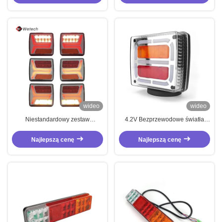
OEM
wideo
wideo
Niestandardowy zestaw
4.2V Bezprzewodowe światła
oświetlenia przyczepy 4,2V
przyczepy
Magnetyczne światła tylne dla
Najlepszą cenę
Najlepszą cenę
przyczepy