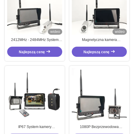
wideo
wideo
2412MHz - 2484MHz System
Magnetyczna kamera
kamery bezprzewodowej dla
monitorująca 2412MHz -
wózków widłowych 7 cali Kamera
2484MHz Bezprzewodowa
Najlepszą cenę
Najlepszą cenę
bezprzewodowa z tyłu
kamera monitorująca dla
samochodów
IP67 System kamery
1080P Bezprzewodowa
bezprzewodowej dla wózków
Magnetyczna Kamera Zapasowa