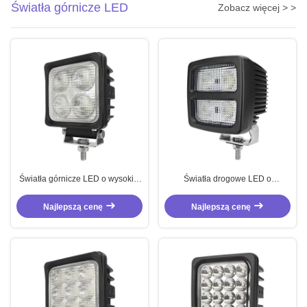
Światła górnicze LED
Zobacz więcej > >
Światła górnicze LED o wysokiej
Światła drogowe LED o
mocy 40W Światła ciężarówek
pojemności 40 W
kwadratowych 12V
Najlepszą cenę
Najlepszą cenę