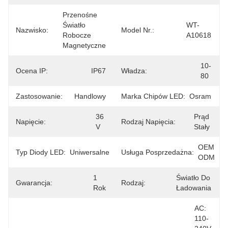
Przenośne 
Światło 
WT-
Nazwisko:
Model Nr.:
Robocze 
A10618
Magnetyczne
10-
Ocena IP:
IP67
Władza:
80
Zastosowanie:
Handlowy
Marka Chipów LED:
Osram
36 
Prąd 
Napięcie:
Rodzaj Napięcia:
V
Stały
OEM 
Typ Diody LED:
Uniwersalne
Usługa Posprzedażna:
ODM
1 
Światło Do 
Gwarancja:
Rodzaj:
Rok
Ładowania
AC: 
110-