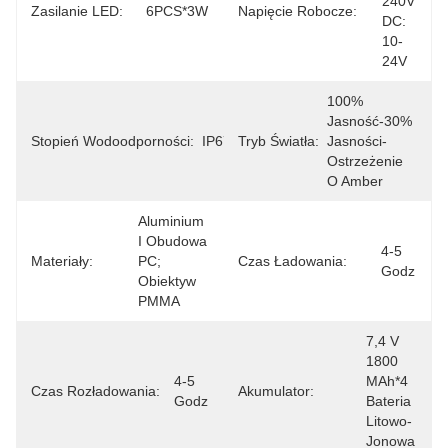
240V 
Zasilanie LED:
6PCS*3W
Napięcie Robocze:
DC: 
10-
24V
100% 
Jasność-30% 
Stopień Wodoodporności:
IP67
Tryb Światła:
Jasności-
Ostrzeżenie 
O Amber
Aluminium 
I Obudowa 
4-5 
Materiały:
PC; 
Czas Ładowania:
Godz
Obiektyw 
PMMA
7,4 V 
1800 
4-5 
MAh*4 
Czas Rozładowania:
Akumulator:
Godz
Bateria 
Litowo-
Jonowa