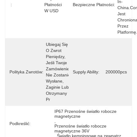
In-
:
Płatności 
Bezpieczne Płatności:
China.com
W USD
Jest 
Chroniona
Przez 
Platformę
Ubiegaj Się 
O Zwrot 
Pieniędzy, 
Jeśli Twoje 
Zamówienie 
Polityka Zwrotów:
Supply Ability:
200000pcs
Nie Zostanie 
Wysłane, 
Zaginie Lub 
Otrzymany 
Pr
IP67 Przenośne światło robocze 
magnetyczne
, 
Podkreślić:
Przenośne światło robocze 
magnetyczne 36V
, 
Światło kempingowe na zewnątrz