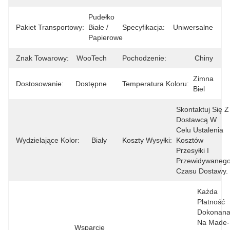
Pudełko 
Pakiet Transportowy:
Białe / 
Specyfikacja:
Uniwersalne
Papierowe
Znak Towarowy:
WooTech
Pochodzenie:
Chiny
Zimna 
Dostosowanie:
Dostępne
Temperatura Koloru:
Biel
Skontaktuj Się Z 
Dostawcą W 
Celu Ustalenia 
Wydzielające Kolor:
Biały
Koszty Wysyłki:
Kosztów 
Przesyłki I 
Przewidywanego
Czasu Dostawy.
Każda 
Płatność 
Dokonana
Na Made-
Wsparcie 