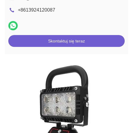
+8613924120087
Skontaktuj się teraz