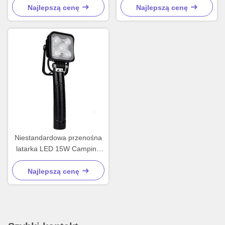
LED do ładowania
Najlepszą cenę
Najlepszą cenę
ponownego 15W
Niestandardowa przenośna
latarka LED 15W Camping
LED latarka IP65
Najlepszą cenę