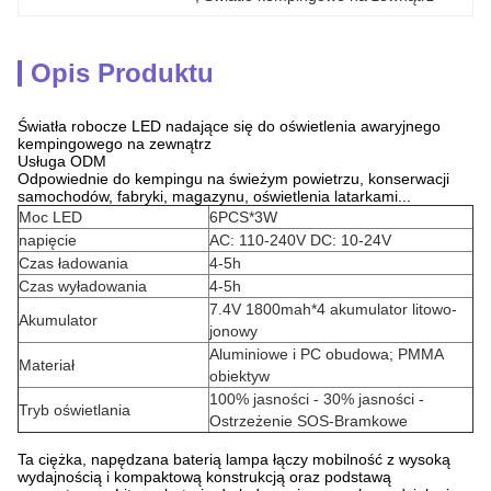
Opis Produktu
Światła robocze LED nadające się do oświetlenia awaryjnego
kempingowego na zewnątrz
Usługa ODM
Odpowiednie do kempingu na świeżym powietrzu, konserwacji
samochodów, fabryki, magazynu, oświetlenia latarkami...
Moc LED
6PCS*3W
napięcie
AC: 110-240V DC: 10-24V
Czas ładowania
4-5h
Czas wyładowania
4-5h
7.4V 1800mah*4 akumulator litowo-
Akumulator
jonowy
Aluminiowe i PC obudowa; PMMA
Materiał
obiektyw
100% jasności - 30% jasności -
Tryb oświetlania
Ostrzeżenie SOS-Bramkowe
Ta ciężka, napędzana baterią lampa łączy mobilność z wysoką
wydajnością i kompaktową konstrukcją oraz podstawą