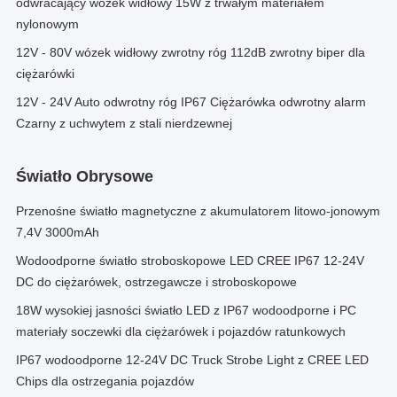
odwracający wózek widłowy 15W z trwałym materiałem
nylonowym
12V - 80V wózek widłowy zwrotny róg 112dB zwrotny biper dla
ciężarówki
12V - 24V Auto odwrotny róg IP67 Ciężarówka odwrotny alarm
Czarny z uchwytem z stali nierdzewnej
Światło Obrysowe
Przenośne światło magnetyczne z akumulatorem litowo-jonowym
7,4V 3000mAh
Wodoodporne światło stroboskopowe LED CREE IP67 12-24V
DC do ciężarówek, ostrzegawcze i stroboskopowe
18W wysokiej jasności światło LED z IP67 wodoodporne i PC
materiały soczewki dla ciężarówek i pojazdów ratunkowych
IP67 wodoodporne 12-24V DC Truck Strobe Light z CREE LED
Chips dla ostrzegania pojazdów