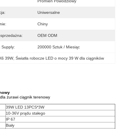
Promień Powodziowy
ja:
Uniwersalne
nie:
Chiny
osprzedażna:
OEM ODM
 Supply:
200000 Sztuk / Miesiąc
4X6 39W
, 
Światła robocze LED o mocy 39 W dla ciągników
enowy
dla żurawi ciągnik terenowy
39W LED 13PCS*3W
10-36V prądu stałego
IP 67
Biały