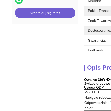
Materiał:
Pakiet Transp
Skontaktuj się teraz
Znak Towarow
Dostosowanie:
Gwarancja:
Podkreślić:
Opis Pr
Owalne 39W 4X6
Światło drogowe 
Usługa ODM
Moc LED
Napięcie robocz
Odpowiedzialno
Kolor: