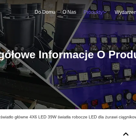
Do Domu
O Nas
Produkty
gółowe Informacje O Prod
światło główne 4X6 LED 39W światła robocze LED dla żurawi ciągnik