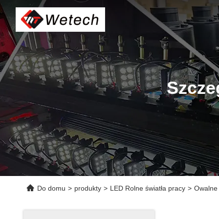
Szcze
Do domu
>
produkty
>
LED Rolne światła pracy
>
Owalne 