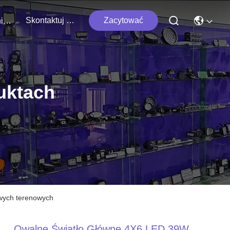
Skontaktuj Się Z Nami
Zacytować
Wydarzenia
uktach
owych terenowych
Owalne Światło Główne 4X6 LED 39W