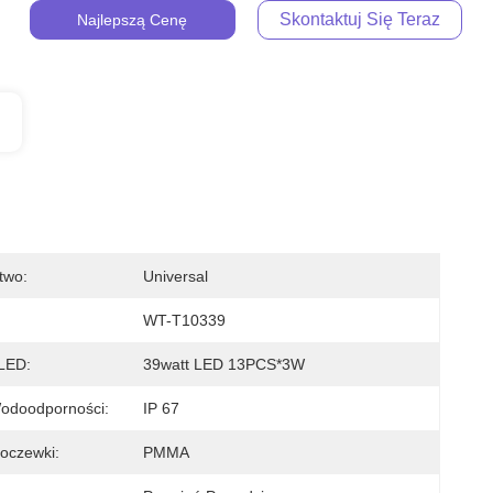
Skontaktuj Się Teraz
Najlepszą Cenę
two:
Universal
:
WT-T10339
 LED:
39watt LED 13PCS*3W
odoodporności:
IP 67
Soczewki:
PMMA