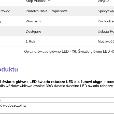
Stop Aluminium
Wiązka:
ortowy:
Pudełko Białe / Papierowe
Specyfikac
y:
WooTech
Pochodze
Dostępne
Usługa P
1 Rok
Możliwość
Owalne światło główne LED 4X6
, 
Światło główne LED 
oduktu
 światło główne LED światło robocze LED dla żurawi ciągnik ter
dla wózków widłowe owalne 39W światło świetlne LED światło robocze 
e
ść wodoszczelna