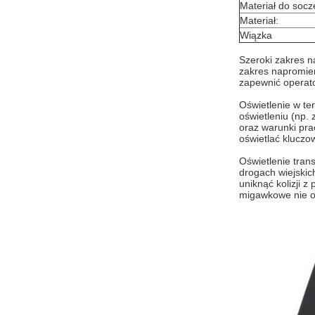
Materiał do soc
Materiał:
Wiązka
Szeroki zakres n
zakres napromien
zapewnić operat
Oświetlenie w te
oświetleniu (np.
oraz warunki pra
oświetlać kluczo
Oświetlenie tra
drogach wiejskic
uniknąć kolizji z
migawkowe nie oś