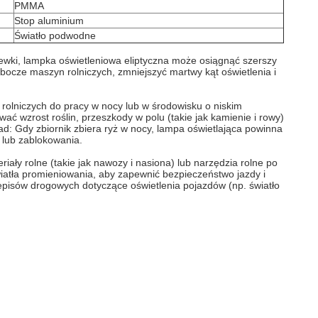
PMMA
Stop aluminium
Światło podwodne
zewki, lampka oświetleniowa eliptyczna może osiągnąć szerszy
bocze maszyn rolniczych, zmniejszyć martwy kąt oświetlenia i
rolniczych do pracy w nocy lub w środowisku o niskim
ać wzrost roślin, przeszkody w polu (takie jak kamienie i rowy)
ad: Gdy zbiornik zbiera ryż w nocy, lampa oświetlająca powinna
u lub zablokowania.
ły rolne (takie jak nawozy i nasiona) lub narzędzia rolne po
światła promieniowania, aby zapewnić bezpieczeństwo jazdy i
isów drogowych dotyczące oświetlenia pojazdów (np. światło