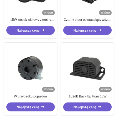
wideo
wideo
15W wózek widłowy zwrotny
Czarny biper odwracający wózek
102dB ciężarówka zwrotny biper
widłowy 12V - 80V
12V sześć ton
Najlepszą cenę
Najlepszą cenę
wideo
wideo
W przypadku pojazdów
102dB Back Up Horn 15W
silnikowych z napędem prądu
Wyrobnik widłowy zwrotny alarm
prądu prądu prądu prądu prądu
IP67 z uchwytem z stali
Najlepszą cenę
Najlepszą cenę
prądu
nierdzewnej