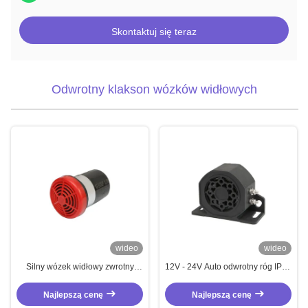
Skontaktuj się teraz
Odwrotny klakson wózków widłowych
wideo
wideo
Silny wózek widłowy zwrotny
12V - 24V Auto odwrotny róg IP67
10W alarm zapasowy dla
Ciężarówka odwrotny alarm
samochodów
Czarny z uchwytem z stali
Najlepszą cenę
Najlepszą cenę
nierdzewnej