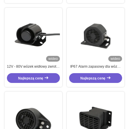
wideo
wideo
12V - 80V wózek widłowy zwrotny
IP67 Alarm zapasowy dla wózka
róg 112dB zwrotny biper dla
widłowego Czarny biper
ciężarówki
odwracający wózek widłowy 15W
Najlepszą cenę
Najlepszą cenę
z trwałym materiałem nylonowym