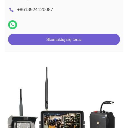
+8613924120087
Skontaktuj się teraz