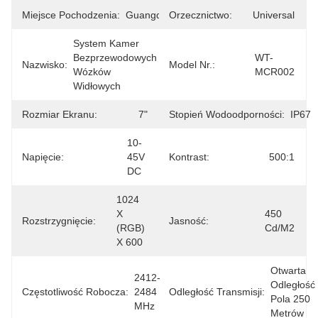
Miejsce Pochodzenia:
Guangdong
Orzecznictwo:
Universal
System Kamer 
Bezprzewodowych 
WT-
Nazwisko:
Model Nr.:
Wózków 
MCR002
Widłowych
Rozmiar Ekranu:
7"
Stopień Wodoodporności:
IP67
10-
Napięcie:
45V 
Kontrast:
500:1
DC
1024 
X 
450 
Rozstrzygnięcie:
Jasność:
(RGB) 
Cd/m2
X 600
Otwarta 
2412-
Odległość 
Częstotliwość Robocza:
2484 
Odległość Transmisji:
Pola 250 
MHz
Metrów