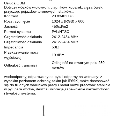
Usługa ODM
Dotyczy wózków widłowych, ciągników, koparek, ciężarówek,
przyczep, pojazdów terenowych, statków...
Kontrast
20.83402778
Rozstrzygnięcie
1024 x (RGB) x 600
Jasność
450cd/m2
Format systemu
PAL/NTSC
Częstotliwość działania
2412-2484 MHz
Częstotliwość działania
2412-2484 MHz
Impedancja
50Ω
Przekazywanie mocy
19 dBm
wyjściowej
Odległość na otwartym polu 250
Odległość transmisji
metrów
wodoodporny, odparowany od pyłu i odporny na wstrząsy: z
wysokim poziomem ochrony, takim jak IP69K, może dostosować
się do trudnych warunków pracy i nadal może pracować stabilnie
w pył, para wodna, deszcz i wibracje,zapewnienie niezawodności
i trwałości systemu.