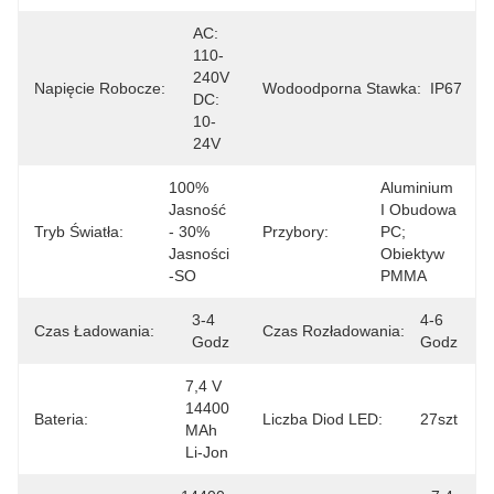
AC: 
110-
240V 
Napięcie Robocze:
Wodoodporna Stawka:
IP67
DC: 
10-
24V
100% 
Aluminium 
Jasność 
I Obudowa 
Tryb Światła:
- 30% 
Przybory:
PC; 
Jasności 
Obiektyw 
-SO
PMMA
3-4 
4-6 
Czas Ładowania:
Czas Rozładowania:
Godz
Godz
7,4 V 
14400 
Bateria:
Liczba Diod LED:
27szt
MAh 
Li-Jon