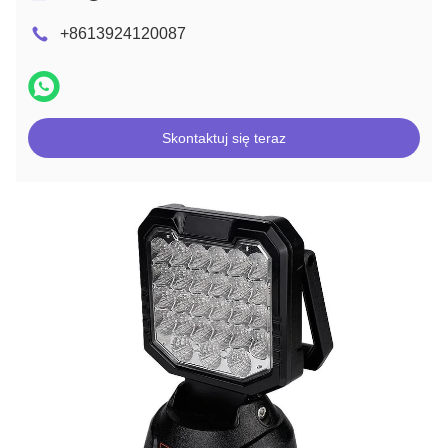
+8613924120087
Skontaktuj się teraz