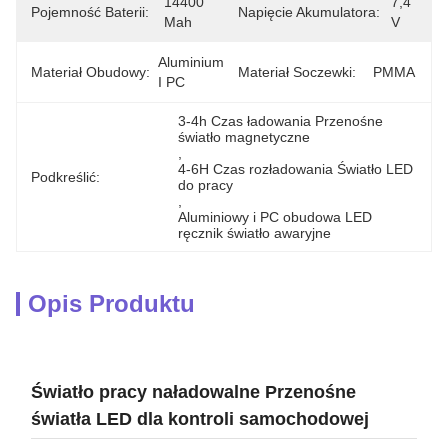
14400 
7,4 
Pojemność Baterii:
Napięcie Akumulatora:
Mah
V
Aluminium 
Materiał Obudowy:
Materiał Soczewki:
PMMA
I PC
3-4h Czas ładowania Przenośne 
światło magnetyczne
, 
4-6H Czas rozładowania Światło LED 
Podkreślić:
do pracy
, 
Aluminiowy i PC obudowa LED 
ręcznik światło awaryjne
Opis Produktu
Światło pracy naładowalne Przenośne
światła LED dla kontroli samochodowej