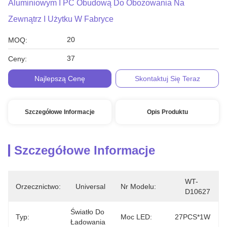
Aluminiowym I PC Obudową Do Obozowania Na
Zewnątrz I Użytku W Fabryce
20
MOQ:
37
Ceny:
Najlepszą Cenę
Skontaktuj Się Teraz
Szczegółowe Informacje
Opis Produktu
Szczegółowe Informacje
WT-
Orzecznictwo:
Universal
Nr Modelu:
D10627
Światło Do 
Typ:
Moc LED:
27PCS*1W
Ładowania