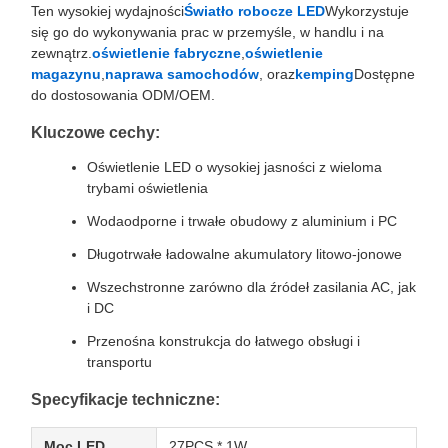
Ten wysokiej wydajności
Światło robocze LED
Wykorzystuje
się go do wykonywania prac w przemyśle, w handlu i na
zewnątrz.
oświetlenie fabryczne
,
oświetlenie
magazynu
,
naprawa samochodów
, oraz
kemping
Dostępne
do dostosowania ODM/OEM.
Kluczowe cechy:
Oświetlenie LED o wysokiej jasności z wieloma
trybami oświetlenia
Wodaodporne i trwałe obudowy z aluminium i PC
Długotrwałe ładowalne akumulatory litowo-jonowe
Wszechstronne zarówno dla źródeł zasilania AC, jak
i DC
Przenośna konstrukcja do łatwego obsługi i
transportu
Specyfikacje techniczne:
Moc LED
27PCS * 1W