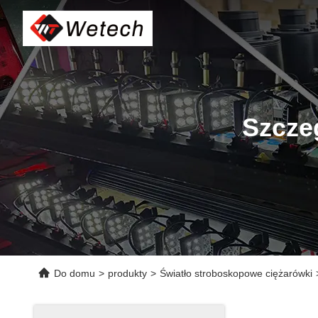
Szcze
Do domu
>
produkty
>
Światło stroboskopowe ciężarówki