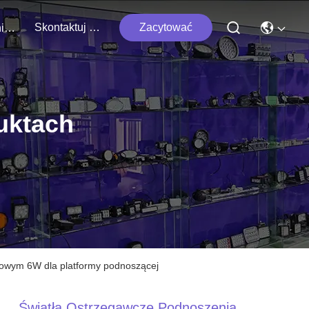
Skontaktuj Się Z Nami
Zacytować
Wydarzenia
uktach
bowym 6W dla platformy podnoszącej
Światła Ostrzegawcze Podnoszenia