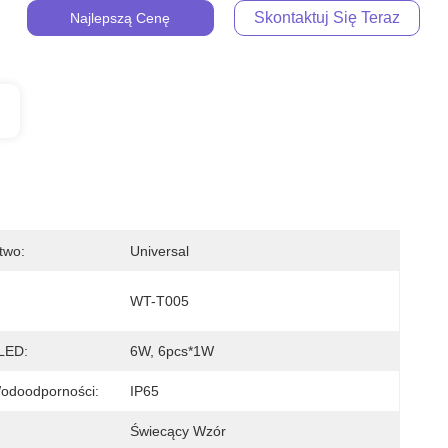
Skontaktuj Się Teraz
Najlepszą Cenę
two:
Universal
:
WT-T005
 LED:
6W, 6pcs*1W
odoodporności:
IP65
Świecący Wzór