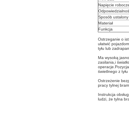
Napięcie robocz
Odpowiedzialno
Sposób ustalony
Materiał
Funkcja
Ostrzeganie o ist
ułatwić pojazdom
tyłu lub zadrapani
Ma wysoką jasnoś
zasilania,i świa
operacje.
Pozycja
świetlnego z tyłu 
Ostrzeżenie bezp
pracy tylnej bra
Instrukcja obsłu
ludzi, że tylna b