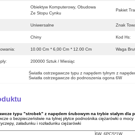
Obiektyw Komputerowy, Obudowa 
Pakiet Tr
Ze Stopu Cynku
Uniwersalne
Znak Tow
Chiny
Kod Hs:
owania:
10.00 Cm * 6,00 Cm * 12.00 Cm
Waga Bru
ply:
200000 Sztuk / Miesiąc
Światła ostrzegawcze typu z napędem tylnym z napę
Światła ostrzegawcze do podnoszenia ogona 6W
oduktu
gawcze typu "strobek" z napędem śrubowym na trybie stałym dla 
wcze o bezpieczeństwie na tylnej płytce podnośnika ciężarówki o mocy
zyczepy, załadunku i rozładunku ciężarówki
6W, 6PCS*1W