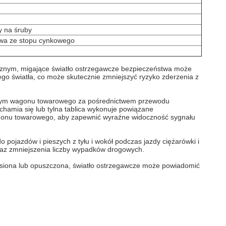
 na śruby
wa ze stopu cynkowego
statycznym, migające światło ostrzegawcze bezpieczeństwa może
ego światła, co może skutecznie zmniejszyć ryzyko zderzenia z
znym wagonu towarowego za pośrednictwem przewodu
chamia się lub tylna tablica wykonuje powiązane
wagonu towarowego, aby zapewnić wyraźne widoczność sygnału
pojazdów i pieszych z tyłu i wokół podczas jazdy ciężarówki i
 oraz zmniejszenia liczby wypadków drogowych.
dniesiona lub opuszczona, światło ostrzegawcze może powiadomić