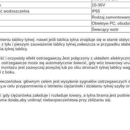
e
10-36V
ść wodoszczelna
IP65
Rodzaj zamontowany
Obiektyw PC, obudo
Świecący wzór
nieniu tablicy tylnej: nawet jeśli tablica tylna znajduje się w stanie 
 z tyłu i pieszym zauważenie tablicy tylnej,zwłaszcza w przypadku słab
a tylnej tablicy.
ć i oczywisty efekt ostrzegawczy.
Jest połączony z układem elektryc
tło ostrzegawcze może się automatycznie świecić, gdy wóz towarowy uru
 montażu jest zazwyczaj powyżej lub po obu stronach tylnej tablicy 
i z boku.
ieczeństwa: głównym celem jest wysyłanie sygnałów ostrzegawczych do 
my,w celu przypomnienia o istnieniu ciężarówki i działaniu tylnej szyby
gi: gdy ciężarówka załaduje i rozładuje towary, a tylna brama jest po
rama działa,aby uniknąć niebezpieczeństwa przy zbliżaniu się.