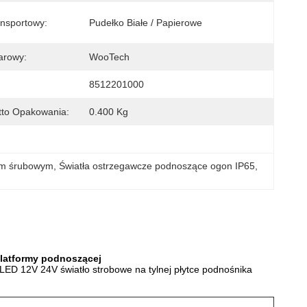
ansportowy:
Pudełko Białe / Papierowe
arowy:
WooTech
8512201000
tto Opakowania:
0.400 Kg
dem śrubowym
, 
Światła ostrzegawcze podnoszące ogon IP65
, 
platformy podnoszącej
 LED 12V 24V światło strobowe na tylnej płytce podnośnika