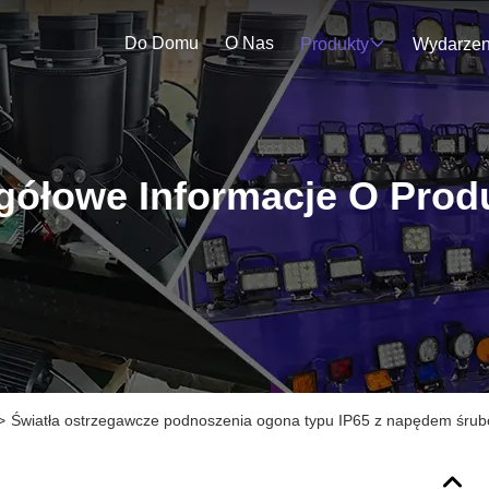
Do Domu
O Nas
Produkty
gółowe Informacje O Prod
>
Światła ostrzegawcze podnoszenia ogona typu IP65 z napędem śru