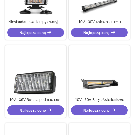
Niestandardowe lampy awaryjne
10V - 30V wskaźnik ruchu
10V - 30V
drogowego Bar 36W Amber LED
Najlepszą cenę
wskaźnik ruchu drogowego
Najlepszą cenę
10V - 36V Światła podmuchowe
10V - 30V Bary oświetleniowe
20W Światła LED dla ciężarówek
awaryjne 12W Bary doradcze
Najlepszą cenę
Najlepszą cenę
ruchu drogowego