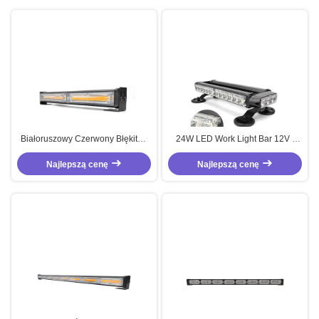
Białoruszowy Czerwony Błękitny
24W LED Work Light Bar 12V -
COB LED Światło ostrzegawcze
24V Amber Warning Light Bar Dla
30W Światło awaryjne Strobe
Najlepszą cenę
Jeepów Ciężarówki
Najlepszą cenę