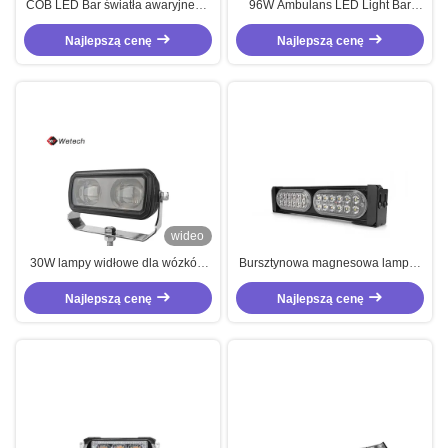
COB LED Bar światła awaryjnego
96W Ambulans LED Light Bar
Amber White Red Blue LED Bar
IP67 LED Strobe Light Bar OEM
światła awaryjnego 12W
Najlepszą cenę
Najlepszą cenę
ODM
wideo
30W lampy widłowe dla wózków
Bursztynowa magnesowa lampka
widłowych
lampowa COB LED
Najlepszą cenę
Najlepszą cenę