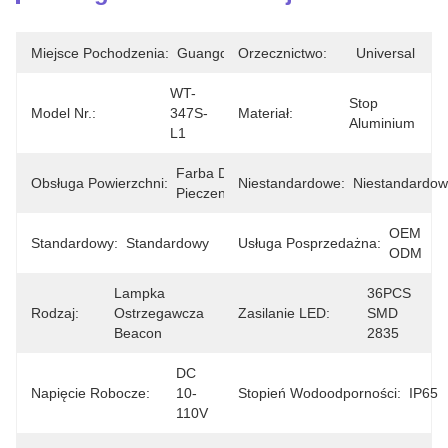
Miejsce Pochodzenia:
Guangdong
Orzecznictwo:
Universal
WT-
Stop 
Model Nr.:
347S-
Materiał:
Aluminium
L1
Farba Do 
Obsługa Powierzchni:
Niestandardowe:
Niestandardo
Pieczenia
OEM 
Standardowy:
Standardowy
Usługa Posprzedażna:
ODM
Lampka 
36PCS 
Rodzaj:
Ostrzegawcza 
Zasilanie LED:
SMD 
Beacon
2835
DC 
Napięcie Robocze:
10-
Stopień Wodoodporności:
IP65
110V