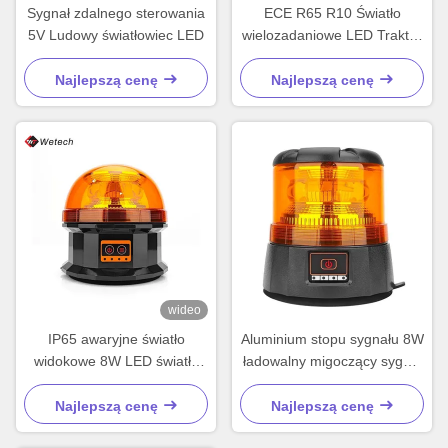
Sygnał zdalnego sterowania
ECE R65 R10 Światło
5V Ludowy światłowiec LED
wielozadaniowe LED Traktor
Błyskowe lampy
bursztynowe
Najlepszą cenę
Najlepszą cenę
wideo
IP65 awaryjne światło
Aluminium stopu sygnału 8W
widokowe 8W LED światło
ładowalny migoczący sygnał
widokowe
Amber
Najlepszą cenę
Najlepszą cenę