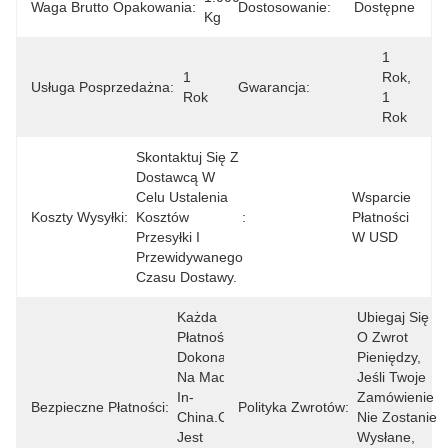
Waga Brutto Opakowania:
Dostosowanie:
Dostępne
Kg
1 
1 
Rok, 
Usługa Posprzedażna:
Gwarancja:
Rok
1 
Rok
Skontaktuj Się Z 
Dostawcą W 
Celu Ustalenia 
Wsparcie 
Koszty Wysyłki:
Kosztów 
:
Płatności 
Przesyłki I 
W USD
Przewidywanego 
Czasu Dostawy.
Każda 
Ubiegaj Się 
Płatność 
O Zwrot 
Dokonana 
Pieniędzy, 
Na Made-
Jeśli Twoje 
In-
Zamówienie 
Bezpieczne Płatności:
Polityka Zwrotów:
China.com 
Nie Zostanie 
Jest 
Wysłane, 