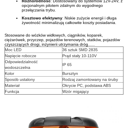
Różnorodność
: Dostosowany do systemów 12V-24V, z
opcjonalnym pilotem zdalnym do wygodnego
przełączania trybu.
Kosztowo efektywny
: Niskie zużycie energii i długa
żywotność minimalizują całkowite koszty posiadania.
Stosowane do wózków widłowych, ciągników, koparek,
ciężarówek, przyczep, pojazdów terenowych, statków, pojazdów
czyszczących drogi, inżynierii utrzymania dróg......
Moc LED
36 sztuk SMD 2835
Napięcie robocze
Prąd stały 10-110V
Odpowiedzialność
IP 65
wodoszczelna
Kolor
Bursztyn
Sposób ustalony
Rodzaj zamontowany na śruby
Materiał
Okrycie PC, podstawa ABS
Funkcja
Wzór migający