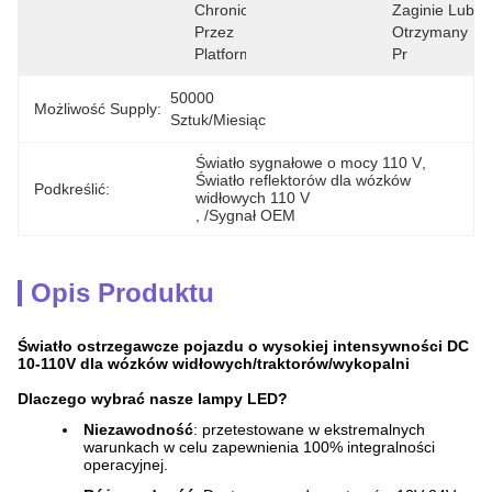
Chroniona 
Zaginie Lub 
Przez 
Otrzymany 
Platformę.
Pr
50000 
Możliwość Supply:
Sztuk/miesiąc
Światło sygnałowe o mocy 110 V
, 
Światło reflektorów dla wózków 
Podkreślić:
widłowych 110 V
, 
/Sygnał OEM
Opis Produktu
Światło ostrzegawcze pojazdu o wysokiej intensywności DC
10-110V dla wózków widłowych/traktorów/wykopalni
Dlaczego wybrać nasze lampy LED?
Niezawodność
: przetestowane w ekstremalnych
warunkach w celu zapewnienia 100% integralności
operacyjnej.