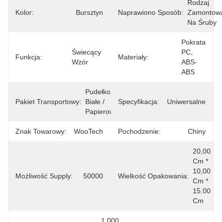
Rodzaj 
Kolor:
Bursztyn
Naprawiono Sposób:
Zamontowa
Na Śruby
Pokrata 
Świecący 
PC, 
Funkcja:
Materiały:
Wzór
ABS-
ABS
Pudełko 
Pakiet Transportowy:
Białe / 
Specyfikacja:
Uniwersalne
Papierowe
Znak Towarowy:
WooTech
Pochodzenie:
Chiny
20,00 
Cm * 
10,00 
Możliwość Supply:
50000
Wielkość Opakowania:
Cm * 
15.00 
Cm
1.000 