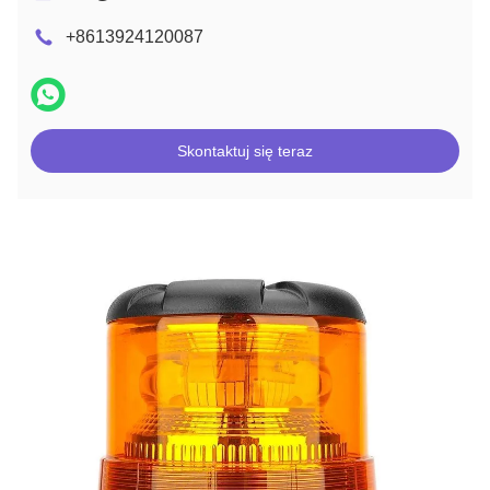
+8613924120087
Skontaktuj się teraz