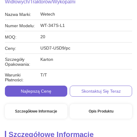
Widłowych/traktorów/wykopalni
Wetech
Nazwa Marki:
WT-347S-L1
Numer Modelu:
20
MOQ:
USD7-USD9/pc
Ceny:
Szczegóły
Karton
Opakowania:
Warunki
T/T
Płatności:
Najlepszą Cenę
Skontaktuj Się Teraz
Szczegółowe Informacje
Opis Produktu
Szczegółowe Informacje