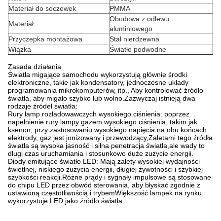
Materiał do soczewek
PMMA
Obudowa z odlewu
Materiał:
aluminiowego
Przyczepka montażowa
Stal nierdzewna
Wiązka
Światło podwodne
Zasada działania
Światła migające samochodu wykorzystują głównie środki
elektroniczne, takie jak kondensatory, jednoczesne układy
programowania mikrokomputerów, itp., Aby kontrolować źródło
światła, aby migało szybko lub wolno.Zazwyczaj istnieją dwa
rodzaje źródeł światła:
Rury lamp rozładowawczych wysokiego ciśnienia: poprzez
napełnienie rury lampy gazem wysokiego ciśnienia, takim jak
ksenon, przy zastosowaniu wysokiego napięcia na obu końcach
elektrody, gaz jest jonizowany i przewodzący,Zaletami tego źródła
światła są wysoka jasność i silna penetracja światła,ale wady to
długi czas uruchamiania i stosunkowo duże zużycie energii.
Diody emitujące światło LED: Mają zalety wysokiej wydajności
świetlnej, niskiego zużycia energii, długiej żywotności i szybkiej
szybkości reakcji.Różne prądy i sygnały impulsowe są stosowane
do chipu LED przez obwód sterowania, aby błyskać zgodnie z
ustawioną częstotliwością i trybemWiększość lampek na rynku
wykorzystuje LED jako źródło światła.