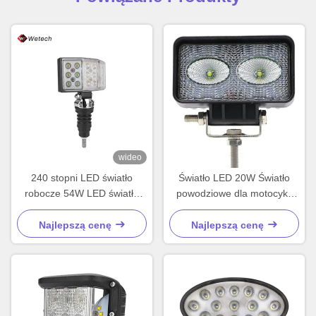
wideo
240 stopni LED światło
Światło LED 20W Światło
robocze 54W LED światła
powodziowe dla motocykli
pomocnicze wodoodporne
SUV ATV traktor
Najlepszą cenę
Najlepszą cenę