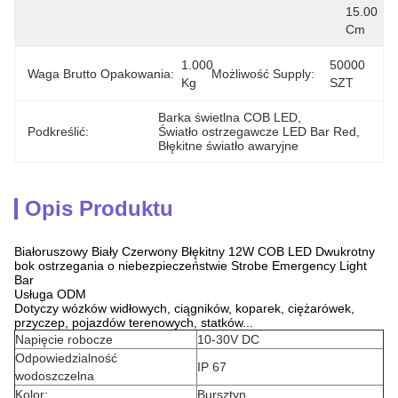
15.00 
Cm
1.000 
50000 
Waga Brutto Opakowania:
Możliwość Supply:
Kg
SZT
Barka świetlna COB LED
, 
Podkreślić:
Światło ostrzegawcze LED Bar Red
, 
Błękitne światło awaryjne
Opis Produktu
Białoruszowy Biały Czerwony Błękitny 12W COB LED Dwukrotny
bok ostrzegania o niebezpieczeństwie Strobe Emergency Light
Bar
Usługa ODM
Dotyczy wózków widłowych, ciągników, koparek, ciężarówek,
przyczep, pojazdów terenowych, statków...
Napięcie robocze
10-30V DC
Odpowiedzialność
IP 67
wodoszczelna
Kolor:
Bursztyn