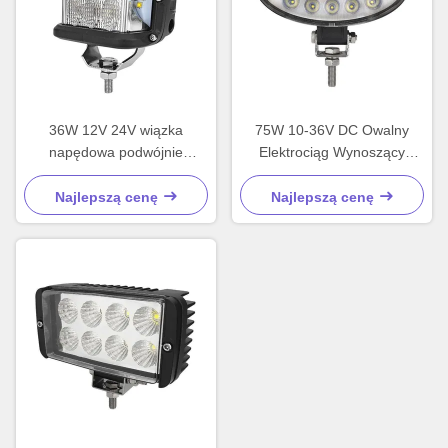
36W 12V 24V wiązka
75W 10-36V DC Owalny
napędowa podwójnie
Elektrociąg Wynoszący
kolorowa strona lampka LED
Węzły LED Światło robocze
światło robocze
Najlepszą cenę
Najlepszą cenę