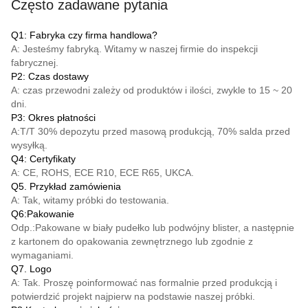
Często zadawane pytania
Q1: Fabryka czy firma handlowa?
A: Jesteśmy fabryką. Witamy w naszej firmie do inspekcji
fabrycznej.
P2: Czas dostawy
A: czas przewodni zależy od produktów i ilości, zwykle to 15 ~ 20
dni.
P3: Okres płatności
A:
T/T
30% depozytu przed masową produkcją, 70% salda przed
wysyłką.
Q4: Certyfikaty
A: CE, ROHS, ECE R10, ECE R65, UKCA.
Q5. Przykład zamówienia
A: Tak, witamy próbki do testowania.
Q6:Pakowanie
Odp.:Pakowane w biały pudełko lub podwójny blister, a następnie
z kartonem do opakowania zewnętrznego lub zgodnie z
wymaganiami.
Q7. Logo
A: Tak. Proszę poinformować nas formalnie przed produkcją i
potwierdzić projekt najpierw na podstawie naszej próbki.