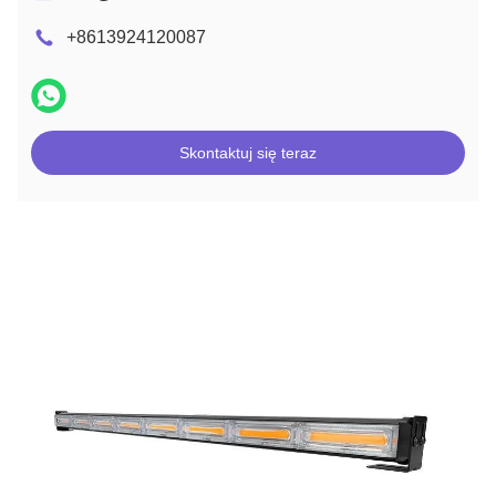
+8613924120087
Skontaktuj się teraz