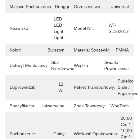
Miejsce Pochodzenia:
Dongguan
Orzecznictwo:
Universal
LED 
LED 
WT-
Nazwisko:
Model Nr.:
Light 
SL102012
Light
Kolor:
Bursztyn
Materiał Soczewki:
PMMA
Stal 
Światło 
Uchwyt Montażowy:
Wiązka:
Nierdzewna
Powodziowe
Pudełko 
12 
Doprowadził:
Pakiet Transportowy:
Białe / 
W
Papierowe
Specyfikacja:
Uniwersalne
Znak Towarowy:
WooTech
20,00 
Cm * 
10,00 
Pochodzenie:
Chiny
Wielkość Opakowania:
Cm * 