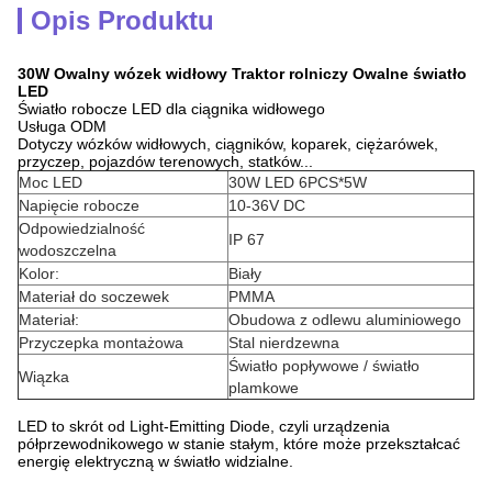
Opis Produktu
30W Owalny wózek widłowy Traktor rolniczy Owalne światło
LED
Światło robocze LED dla ciągnika widłowego
Usługa ODM
Dotyczy wózków widłowych, ciągników, koparek, ciężarówek,
przyczep, pojazdów terenowych, statków...
Moc LED
30W LED 6PCS*5W
Napięcie robocze
10-36V DC
Odpowiedzialność
IP 67
wodoszczelna
Kolor:
Biały
Materiał do soczewek
PMMA
Materiał:
Obudowa z odlewu aluminiowego
Przyczepka montażowa
Stal nierdzewna
Światło popływowe / światło
Wiązka
plamkowe
LED to skrót od Light-Emitting Diode, czyli urządzenia
półprzewodnikowego w stanie stałym, które może przekształcać
energię elektryczną w światło widzialne.