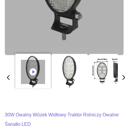
30W Owalny Wózek Widłowy Traktor Rolniczy Owalne
Światło LED