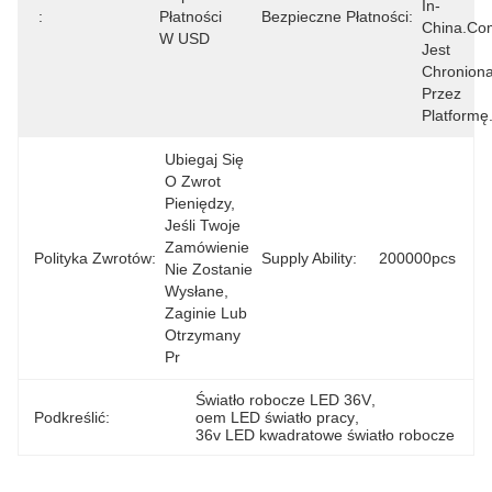
In-
:
Płatności 
Bezpieczne Płatności:
China.com
W USD
Jest 
Chroniona
Przez 
Platformę
Ubiegaj Się 
O Zwrot 
Pieniędzy, 
Jeśli Twoje 
Zamówienie 
Polityka Zwrotów:
Supply Ability:
200000pcs
Nie Zostanie 
Wysłane, 
Zaginie Lub 
Otrzymany 
Pr
Światło robocze LED 36V
, 
Podkreślić:
oem LED światło pracy
, 
36v LED kwadratowe światło robocze