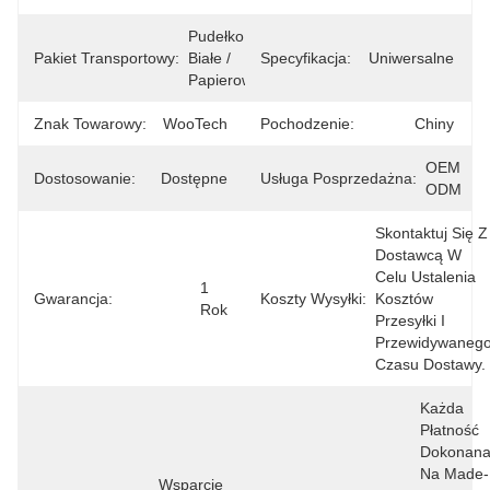
Pudełko 
Pakiet Transportowy:
Białe / 
Specyfikacja:
Uniwersalne
Papierowe
Znak Towarowy:
WooTech
Pochodzenie:
Chiny
OEM 
Dostosowanie:
Dostępne
Usługa Posprzedażna:
ODM
Skontaktuj Się Z 
Dostawcą W 
Celu Ustalenia 
1 
Gwarancja:
Koszty Wysyłki:
Kosztów 
Rok
Przesyłki I 
Przewidywanego
Czasu Dostawy.
Każda 
Płatność 
Dokonana
Na Made-
Wsparcie 