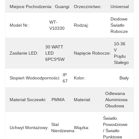
Miejsce Pochodzenia:
Guangdong
Orzecznictwo:
Universal
Diodowe 
WT-
Model Nr.:
Rodzaj:
Światło 
V10330
Robocze
10-36 
30 WATT 
V 
Zasilanie LED:
LED 
Napięcie Robocze:
Prądu 
6PCS*5W
Stałego
IP 
Stopień Wodoodporności:
Kolor:
Biały
67
Odlewana 
Materiał Soczewki:
PMMA
Materiał:
Aluminiowa 
Obudowa
Światło 
Stal 
Powodziowe 
Uchwyt Montażowy:
Wiązka:
Nierdzewna
/ Światło 
Punktowe