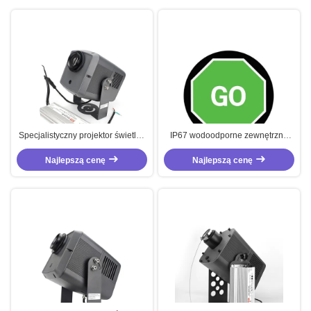
Specjalistyczny projektor świetlny
IP67 wodoodporne zewnętrzne
Gobo 320W Projektor wnętrzny
światło ostrzegawcze logo
Woda WT-DN19320
Najlepszą cenę
Najlepszą cenę
projektora Gobo