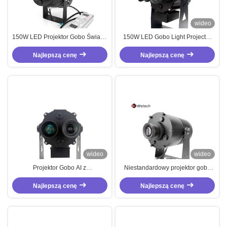
wideo
150W LED Projektor Gobo Światła
150W LED Gobo Light Projector
12000lm IP65 Wodoodporny
IP65 wodoodporny z przepływem
Zewnętrzny Projektor Gobo
Najlepszą cenę
światła 12000lm dla zastosowań
Najlepszą cenę
Dostosowany WT-GP11150-R
bezpieczeństwa na zewnątrz
wideo
wideo
Projektor Gobo AI z
Niestandardowy projektor gobo
wodoodpornością IP65 i
320W do wnętrz, światło
strumieniem świetlnym 12000 lm
Najlepszą cenę
projektora, logistyka magazynowa
Najlepszą cenę
do zastosowań zewnętrznych
związanych z bezpieczeństwem