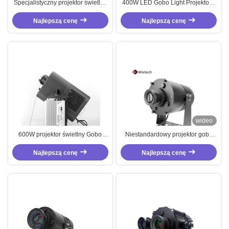
Specjalistyczny projektor świetlny
400W LED Gobo Light Projektor z
Gobo 320W Projektor w
IP65 wodoodporny i dostosowane
Najlepszą cenę
pomieszczeniach
zasilanie dla bezpieczeństwa
Najlepszą cenę
magazynu
wideo
600W projektor świetlny Gobo
Niestandardowy projektor gobo
Projektor LED Gobo IP65
320W – przeznaczony do użytku
Najlepszą cenę
wewnętrznego w magazynach i
Najlepszą cenę
logistyce