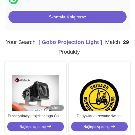
Skontaktuj się teraz
Your Search
[ Gobo Projection Light ]
Match
29
Produkty
wideo
Przemysłowy projektor logo Gobo
Zindywidualizowane światło
10V - 80V
projektora IP67 Gobo dla wózka
Najlepszą cenę
Najlepszą cenę
widłowego